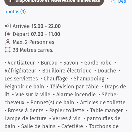
Disponibilité et réservation immédiate
Des
photos (3)
Arrivée
15.00 - 22.00
Départ
07.00 - 11.00
Max. 2 Personnes
28 Mètres carrés.
• Ventilateur
• Bureau
• Savon
• Garde-robe
•
Réfrigérateur
• Bouilloire électrique
• Douche
•
Les serviettes
• Chauffage
• Shampooing
•
Peignoir de bain
• Télévision par câble
• Draps de
lit
• Vue sur la ville
• Alarme incendie
• Sèche-
cheveux
• Bonnet(s) de bain
• Articles de toilette
• Brosse à dents
• Papier toilette
• Table manger
•
Lampe de lecture
• Verres à vin
• pantoufles de
bain
• Salle de bains
• Cafetière
• Torchons de