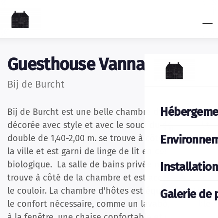
Guesthouse Vannacht
Bij de Burcht
Hébergeme
Bij de Burcht est une belle chambre d'hôtes,
décorée avec style et avec le souci du détail. Le lit
Environne
double de 1,40-2,00 m. se trouve à côté du mur de
la ville et est garni de linge de lit en coton
biologique. La salle de bains privée moderne se
Installatio
trouve à côté de la chambre et est accessible par
le couloir. La chambre d'hôtes est équipée de tout
Galerie de 
le confort nécessaire, comme un lavabo, une table
à la fenêtre, une chaise confortable et une