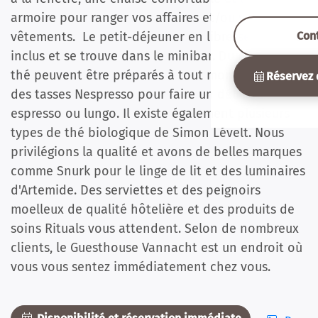
armoire pour ranger vos affaires et/ou vos
Con
vêtements. Le petit-déjeuner en libre-service est
inclus et se trouve dans le minibar. Du café et du
thé peuvent être préparés à tout moment. Il y a
Réservez 
des tasses Nespresso pour faire un délicieux
espresso ou lungo. Il existe également plusieurs
types de thé biologique de Simon Lévelt. Nous
privilégions la qualité et avons de belles marques
comme Snurk pour le linge de lit et des luminaires
d'Artemide. Des serviettes et des peignoirs
moelleux de qualité hôtelière et des produits de
soins Rituals vous attendent. Selon de nombreux
clients, le Guesthouse Vannacht est un endroit où
vous vous sentez immédiatement chez vous.